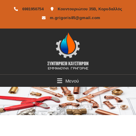
6981950754
Κουντουριώτου 35Β, Κορυδαλλός
m.grigoris85@gmail.com
Μενού